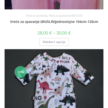
Vreće za spavanje
,
Vreće za spavanje (MUSLIN)
Vreće za spavanje (MUSLIN)jednoslojne 104cm-120cm
Raspon
28,00
€
–
30,00
€
cijena:
od
Ovaj
Odaberi opcije
28,00 €
proizvod
do
ima
30,00 €
više
varijanti.
Opcije
se
mogu
odabrati
na
-50%
stranici
proizvoda