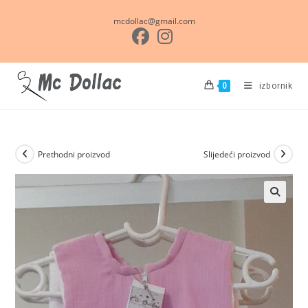
Preskoči
mcdollac@gmail.com
na
sadržaj
izbornik
0
Prethodni proizvod
Slijedeći proizvod