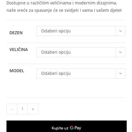
Dostupne u različitim veličinama i modernim dizajnima,
naše vreće za spavanje će se svidjeti i vama i vašem djetet
Odaberi opciju
DEZEN
VELIČINA
Odaberi opciju
MODEL
Odaberi opciju
Vreće
-
+
za
spavanje
(MUSLIN)160cm