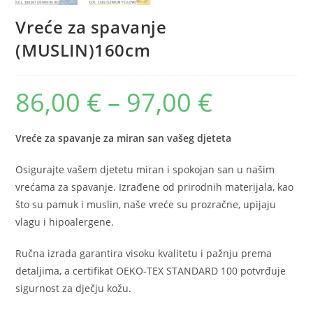
Vreće za spavanje
(MUSLIN)160cm
86,00
€
–
97,00
€
Raspon
cijena:
od
86,00 €
do
Vreće za spavanje za miran san vašeg djeteta
97,00 €
Osigurajte vašem djetetu miran i spokojan san u našim
vrećama za spavanje. Izrađene od prirodnih materijala, kao
što su pamuk i muslin, naše vreće su prozračne, upijaju
vlagu i hipoalergene.
Ručna izrada garantira visoku kvalitetu i pažnju prema
detaljima, a certifikat OEKO-TEX STANDARD 100 potvrđuje
sigurnost za dječju kožu.