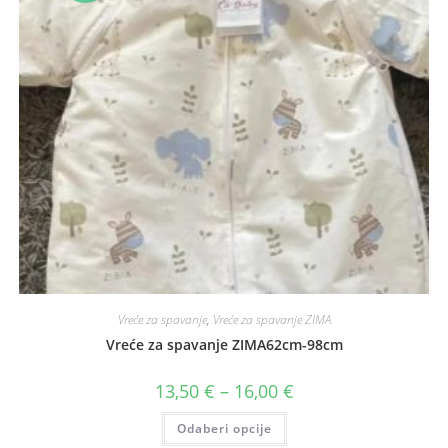
Vreće za spavanje
,
Vreće za spavanje ZIMA
Vreće za spavanje ZIMA62cm-98cm
Raspon
13,50
€
–
16,00
€
cijena:
od
Ovaj
Odaberi opcije
13,50 €
proizvod
do
ima