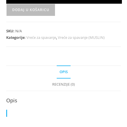
količina
DODAJ U KOŠARICU
SKU:
N/A
Kategorije:
Vreće za spavanje
,
Vreće za spavanje (MUSLIN)
OPIS
RECENZIJE (0)
Opis