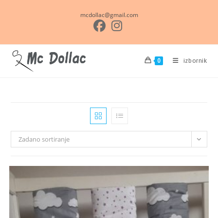
Preskoči
mcdollac@gmail.com
na
sadržaj
izbornik
0
Zadano sortiranje