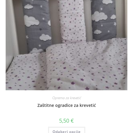
Oprema za krevetić
Zaštitne ogradice za krevetić
5,50
€
Ovaj
Odaberi opcije
proizvod