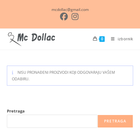
Preskoči
mcdollac@gmail.com
na
sadržaj
izbornik
0
NISU PRONAĐENI PROIZVODI KOJI ODGOVARAJU VAŠEM
ODABIRU.
Pretraga
PRETRAGA