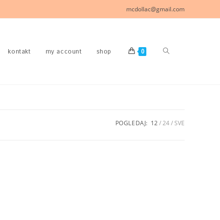
mcdollac@gmail.com
uključi/isključi
kontakt
my account
shop
0
pretragu
web-
POGLEDAJ:
12
24
SVE
stranice