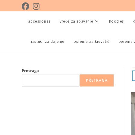
Preskoči
na
sadržaj
accessories
vreće za spavanje
hoodies
d
jastuci za dojenje
oprema za krevetić
oprema 
Pretraga
PRETRAGA