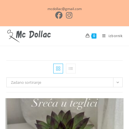
Preskoči
mcdollac@gmail.com
na
sadržaj
izbornik
0
Zadano sortiranje