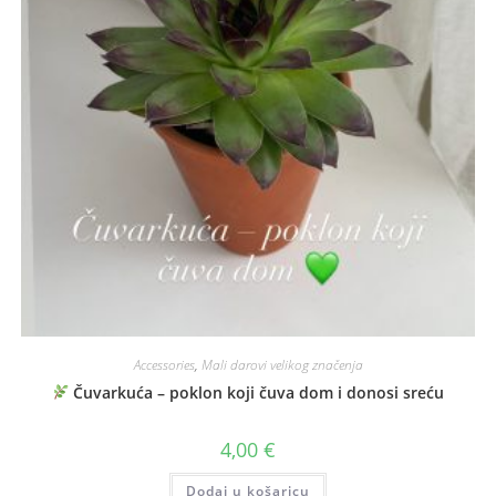
Accessories
,
Mali darovi velikog značenja
Čuvarkuća – poklon koji čuva dom i donosi sreću
4,00
€
Dodaj u košaricu